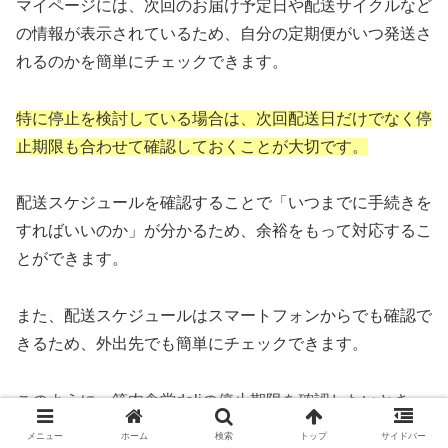
マイページには、次回のお届け予定日や配送サイクルなど
の情報が表示されているため、自分の定期便がいつ発送さ
れるのかを簡単にチェックできます。
特に停止を検討している場合は、次回配送日だけでなく停
止期限も合わせて確認しておくことが大切です。
配送スケジュールを確認することで「いつまでに手続きを
すればいいのか」が分かるため、余裕をもって対応するこ
とができます。
また、配送スケジュールはスマートフォンからでも確認で
きるため、外出先でも簡単にチェックできます。
このように、筋肉食堂deliの停止期限を確認したいとき
は、まずマイページの配送スケジュールを確認する習慣を
メニュー
ホーム
検索
トップ
サイドバー